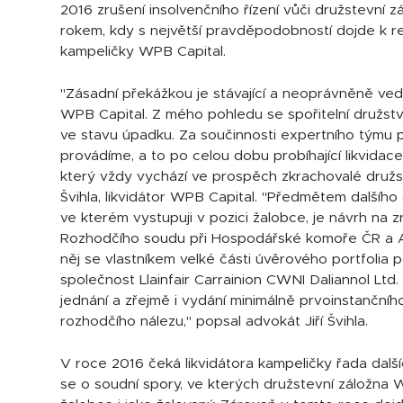
2016 zrušení insolvenčního řízení vůči družstevní 
rokem, kdy s největší pravděpodobností dojde k re
kampeličky WPB Capital.
"Zásadní překážkou je stávající a neoprávněně vede
WPB Capital. Z mého pohledu se spořitelní družst
ve stavu úpadku. Za součinnosti expertního týmu 
provádíme, a to po celou dobu probíhající likvidace
který vždy vychází ve prospěch zkrachovalé družstev
Švihla, likvidátor WPB Capital. "Předmětem dalšího 
ve kterém vystupuji v pozici žalobce, je návrh na 
Rozhodčího soudu při Hospodářské komoře ČR a A
něj se vlastníkem velké části úvěrového portfolia 
společnost Llainfair Carrainion CWNI Daliannol Ltd.
jednání a zřejmě i vydání minimálně prvoinstančníh
rozhodčího nálezu," popsal advokát Jiří Švihla.
V roce 2016 čeká likvidátora kampeličky řada dalš
se o soudní spory, ve kterých družstevní záložna 