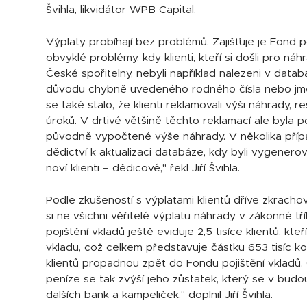
Švihla, likvidátor WPB Capital.
Výplaty probíhají bez problémů. Zajišťuje je Fond po
obvyklé problémy, kdy klienti, kteří si došli pro n
České spořitelny, nebyli například nalezeni v data
důvodu chybně uvedeného rodného čísla nebo jmé
se také stalo, že klienti reklamovali výši náhrady, 
úroků. V drtivé většině těchto reklamací ale byla 
původně vypočtené výše náhrady. V několika příp
dědictví k aktualizaci databáze, kdy byli vygenero
noví klienti – dědicové," řekl Jiří Švihla.
Podle zkušeností s výplatami klientů dříve zkracho
si ne všichni věřitelé výplatu náhrady v zákonné tř
pojištění vkladů ještě eviduje 2,5 tisíce klientů, kt
vkladu, což celkem představuje částku 653 tisíc 
klientů propadnou zpět do Fondu pojištění vkladů
peníze se tak zvýší jeho zůstatek, který se v budo
dalších bank a kampeliček," doplnil Jiří Švihla.