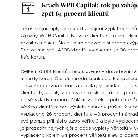
Krach WPB Capital: rok po zaháje
zpět 64 procent klientů
Letos v říjnu uplynul rok od zahájení výplat věřitel
záložny WPB Capital. Nejvíce klientů se o své vkla
prvního měsíce. Šlo o zatím nejrychlejší proces výp
Peníze má zpět 4398 klientů, vyplaceno je 98 pro
tisíc korun.
Celkem 6898 klientů mělo uloženo v družstevní zá
miliardy korun. Česká národní banka ale kampelič
loňského června licenci a začala její likvidace. Její 
klientů. Ty začaly v polovině loňského října a potrvaj
o své vklady mohou přihlásit v jakékoli pobočce Čes
většina klientů si pro výplatu náhrady přišla už v p
vyplaceno 26 procent klientů a 48 procent náhrady
své peníze přihlásilo 3295 věřitelů a bylo vyplace
je prozatím nejrychlejší proces výplaty věřitelů v Č
vyplaceno kolem 64 procent věřitelů a 98 procent 