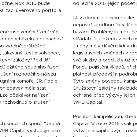
záložně. Rok 2016 bude
od ledna 2016, jejich počet
alizaci úvěrového portfolia
Navzdory rapidnímu poklesu
nepovažují odborníci vklád
né insolvenční řízení vůči
hazard. Problémy kampeliček 
vo nenacházelo a nenachází
střadatelů, uloženo v nich m
pravidelně průběžně
změny měly důvěru lidí v dr
, takzvaný test insolvence,
legislativních změnách v r
ní záložny," řekl Jiří
své služby a produkty už j
důležitého soudního řízení,
Fondu pojištění vkladů, přic
zrušení rozhodčího nálezu
platnost především podrobná
grární komoře ČR. Podle
Tyto změny povedou kampeli
pohledávek měla stát
Družstevní záložny tak budo
 Lze očekávat nařízení
ochraně před výkyvy jejich p
o rozhodnutí o zrušení
WPB Capital.
Poslední kampeličkou, která
ích soudních sporů. "Jedná
Capital. V roce 2016 však p
WPB Capital vystupuje jako
vytváření kapitálových reze