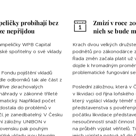
peličky probíhají bez
Zmizí v roce 2
íze nepřijdou
nich se bude m
 kampeličky WPB Capital
Krach dvou velkých družste
ké spořitelny o své vklady.
podnětů pro zákonodárce z
Řada změn začala platit už 
dojde k hromadným proměná
problematické fungování se
 Fondu pojištění vkladů
odle odborníků tak ale část z
 dříve zkrachovalých
Poslední záložnou, která v 
 náhrady v zákonné tříleté
v likvidaci od října loňské
amatický. Například počet
který vyplácí vklady téměř s
 dostala do problémů v
představenstva s pověřený
čí, je zanedbatelný. V Česku
počátku likvidace představ
vní záložny UNIBON v
nesoučinností snaží činnost 
 Slovensku pak pouhým
na průběh výplat věřitelů. 
ízké vklady jsou hlavním
jejich výplata potrvá až do 