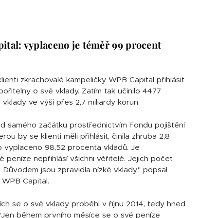
tal: vyplaceno je téměř 99 procent
lienti zkrachovalé kampeličky WPB Capital přihlásit
ořitelny o své vklady. Zatím tak učinilo 4477
 vklady ve výši přes 2,7 miliardy korun.
od samého začátku prostřednictvím Fondu pojištění
rou by se klienti měli přihlásit, činila zhruba 2,8
lo vyplaceno 98,52 procenta vkladů. Je
peníze nepřihlásí všichni věřitelé. Jejich počet
. Důvodem jsou zpravidla nízké vklady," popsal
or WPB Capital.
cích se o své vklady proběhl v říjnu 2014, tedy hned
. "Jen během prvního měsíce se o své peníze