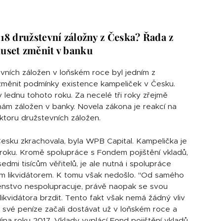
018 družstevní záložny z Česka? Řada z
uset změnit v banku
vních záložen v loňském roce byl jedním z
měnit podmínky existence kampeliček v Česku.
v lednu tohoto roku. Za necelé tři roky zřejmě
m záložen v banky. Novela zákona je reakcí na
ktoru družstevních záložen.
Česku zkrachovala, byla WPB Capital. Kampelička je
ho roku. Kromě spolupráce s Fondem pojištění vkladů,
edmi tisícům věřitelů, je ale nutná i spolupráce
m likvidátorem. K tomu však nedošlo. "Od samého
enstvo nespolupracuje, právě naopak se svou
likvidátora brzdit. Tento fakt však nemá žádný vliv
Ti své peníze začali dostávat už v loňském roce a
října roku 2017. Vklady vyplácí Fond pojištění vkladů