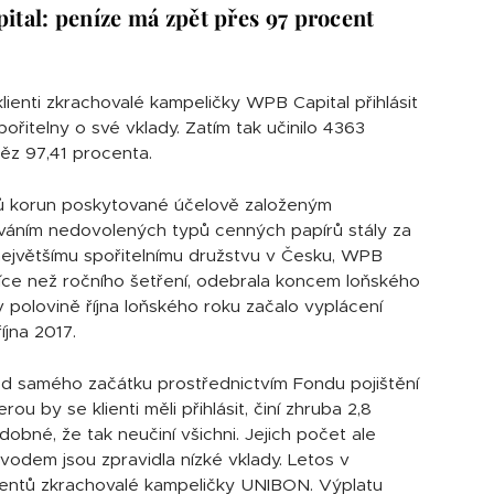
tal: peníze má zpět přes 97 procent
lienti zkrachovalé kampeličky WPB Capital přihlásit
ořitelny o své vklady. Zatím tak učinilo 4363
něz 97,41 procenta.
nů korun poskytované účelově založeným
váním nedovolených typů cenných papírů stály za
největšímu spořitelnímu družstvu v Česku, WPB
více než ročního šetření, odebrala koncem loňského
v polovině října loňského roku začalo vyplácení
íjna 2017.
od samého začátku prostřednictvím Fondu pojištění
rou by se klienti měli přihlásit, činí zhruba 2,8
obné, že tak neučiní všichni. Jejich počet ale
vodem jsou zpravidla nízké vklady. Letos v
lientů zkrachovalé kampeličky UNIBON. Výplatu