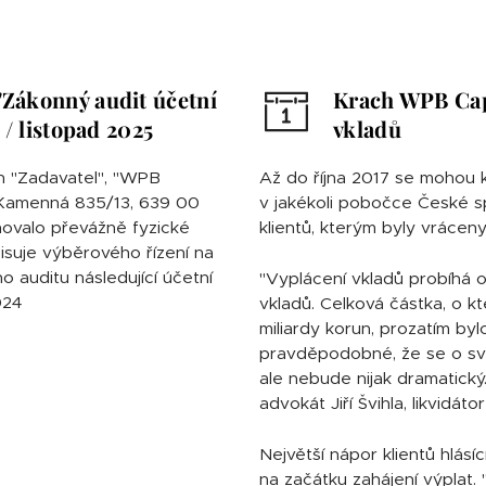
"Zákonný audit účetní
Krach WPB Capi
 / listopad 2025
vkladů
jen "Zadavatel", "WPB
Až do října 2017 se mohou k
 Kamenná 835/13, 639 00
v jakékoli pobočce České sp
hovalo převážně fyzické
klientů, kterým byly vráceny
isuje výběrového řízení na
o auditu následující účetní
"Vyplácení vkladů probíhá 
024
vkladů. Celková částka, o kte
miliardy korun, prozatím by
pravděpodobné, že se o své 
ale nebude nijak dramatický
advokát Jiří Švihla, likvidát
Největší nápor klientů hlásí
na začátku zahájení výplat