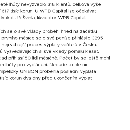
leté lhůty nevyzvedlo 318 klientů, celková výše
617 tisíc korun. U WPB Capital lze očekávat
kát Jiří Švihla, likvidátor WPB Capital.
ících se o své vklady proběhl hned na začátku
 prvního měsíce se o své peníze přihlásilo 3295
m nejrychlejší proces výplaty věřitelů v Česku.
ů vyzvedávajících si své vklady pomalu klesat.
ad přihlásí 50 lidí měsíčně. Počet by se ještě mohl
 lhůty pro vyplácení. Nebude to ale nic
ampeličky UNIBON proběhla poslední výplata
tisíc korun dva dny před ukončením výplat