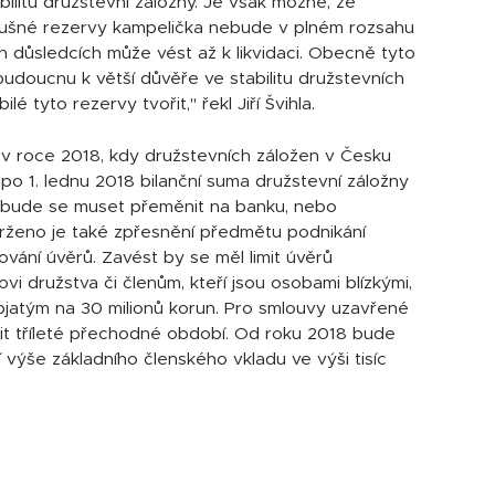
abilitu družstevní záložny. Je však možné, že
íslušné rezervy kampelička nebude v plném rozsahu
h důsledcích může vést až k likvidaci. Obecně tyto
udoucnu k větší důvěře ve stabilitu družstevních
é tyto rezervy tvořit," řekl Jiří Švihla.
 v roce 2018, kdy družstevních záložen v Česku
o 1. lednu 2018 bilanční suma družstevní záložny
, bude se muset přeměnit na banku, nebo
vrženo je také zpřesnění předmětu podnikání
ování úvěrů. Zavést by se měl limit úvěrů
i družstva či členům, kteří jsou osobami blízkými,
jatým na 30 milionů korun. Pro smlouvy uzavřené
it tříleté přechodné období. Od roku 2018 bude
ní výše základního členského vkladu ve výši tisíc