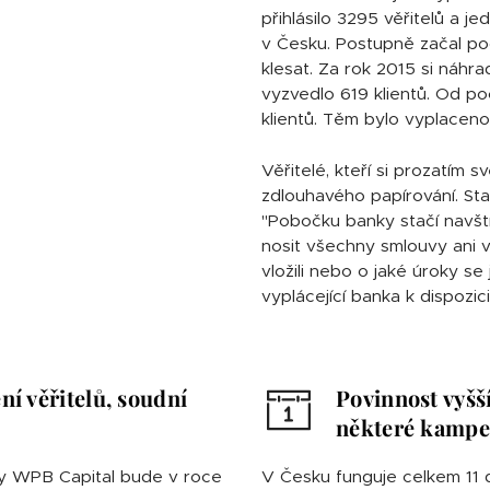
přihlásilo 3295 věřitelů a je
v Česku. Postupně začal poč
klesat. Za rok 2015 si náhr
vyzvedlo 619 klientů. Od po
klientů. Těm bylo vyplaceno p
Věřitelé, kteří si prozatím 
zdlouhavého papírování. Sta
"Pobočku banky stačí navští
nosit všechny smlouvy ani v
vložili nebo o jaké úroky s
vyplácející banka k dispozici,"
ní věřitelů, soudní
Povinnost vyšš
některé kampe
ky WPB Capital bude v roce
V Česku funguje celkem 11 d