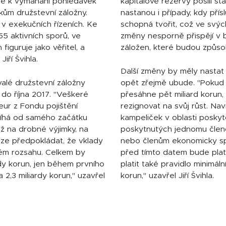
jde k vymáhání pohledávek
kapitálové rezervy posílí st
kům družstevní záložny.
nastanou i případy, kdy př
v exekučních řízeních. Ke
schopná tvořit, což ve svýc
5 aktivních sporů, ve
změny nesporně přispějí v b
figuruje jako věřitel, a
záložen, které budou způsobil
iří Švihla.
Další změny by měly nastat
ovalé družstevní záložny
opět zřejmě ubude. "Pokud p
 do října 2017. "Veškeré
přesáhne pět miliard korun
eur z Fondu pojištění
rezignovat na svůj růst. Na
bíhá od samého začátku
kampeliček v oblasti poskyt
ž na drobné výjimky, na
poskytnutých jednomu členov
 lze předpokládat, že vklady
nebo členům ekonomicky sp
ném rozsahu. Celkem by
před tímto datem bude plat
dy korun, jen během prvního
platit také pravidlo minimál
 2,3 miliardy korun," uzavřel
korun," uzavřel Jiří Švihla.