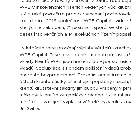
žalobce i jako žalovaný. Zároveň v tomto roce do
WPB v insolvenčních řízeních vedených vůči dlužní
Stále také pokračuje proces vymáhání pohledávek 
konci ledna 2016 společnost WPB Capital eviduje 5
kterých je žalobcem, 21 pasivních sporů, ve kterých 
deset insolvenčních a 14 exekučních řízení," popsal J
I v letošním roce probíhají výplaty věřitelů zkrach
WPB Capital. Ti se o své peníze mohou přihlásit až
vklady klientů WPB jsou hrazeny do výše sto tisíc 
vkladů. Spolupráce s Fondem pojištění vkladů pro
naprosto bezproblémově. Prozatím neevidujeme, a
účtech klientů částky přesahující pojištěný rozsah,
klientů družstevní záložny jim budou vráceny v pl
mělo být klientům kampeličky vráceno 2,796 miliar
měsíce od zahájení výplat si věřitelé vyzvedli takřka
Jiří Švihla.