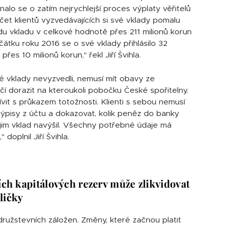
dnalo se o zatím nejrychlejší proces výplaty věřitelů
et klientů vyzvedávajících si své vklady pomalu
adu vkladu v celkové hodnotě přes 211 milionů korun
čátku roku 2016 se o své vklady přihlásilo 32
řes 10 milionů korun," řekl Jiří Švihla.
své vklady nevyzvedli, nemusí mít obavy ze
čí dorazit na kteroukoli pobočku České spořitelny.
vit s průkazem totožnosti. Klienti s sebou nemusí
ýpisy z účtu a dokazovat, kolik peněz do banky
e jim vklad navýšil. Všechny potřebné údaje má
 doplnil Jiří Švihla.
ích kapitálových rezerv může zlikvidovat
ličky
ružstevních záložen. Změny, které začnou platit