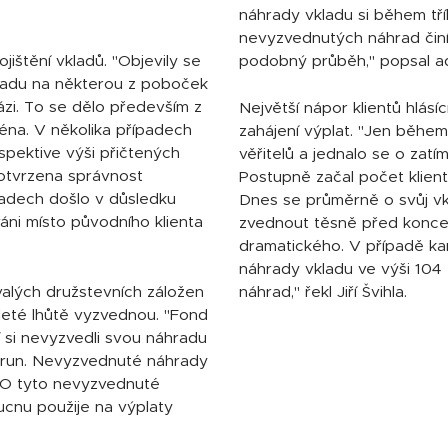
náhrady vkladu si během tří
nevyzvednutých náhrad činí 
jištění vkladů. "Objevily se
podobný průběh," popsal advo
áhradu na některou z poboček
bázi. To se dělo především z
Největší nápor klientů hlás
na. V několika případech
zahájení výplat. "Jen během
respektive výši přičtených
věřitelů a jednalo se o zatí
potvrzena správnost
Postupně začal počet klient
adech došlo v důsledku
Dnes se průměrně o svůj vkl
váni místo původního klienta
zvednout těsně před koncem
dramatického. V případě k
náhrady vkladu ve výši 104 
valých družstevních záložen
náhrad," řekl Jiří Švihla.
íleté lhůtě vyzvednou. "Fond
eří si nevyzvedli svou náhradu
korun. Nevyzvednuté náhrady
. O tyto nevyzvednuté
ucnu použije na výplaty