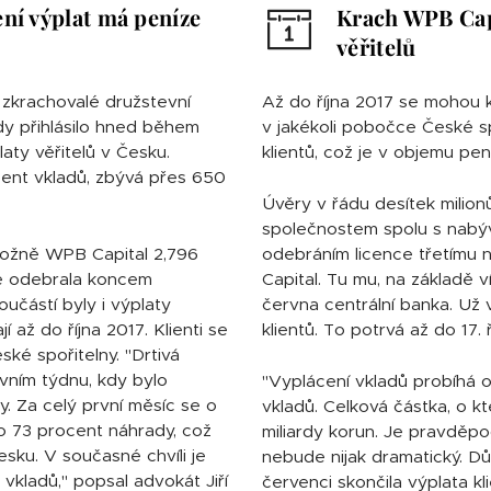
ní výplat má peníze
Krach WPB Capi
věřitelů
ů zkrachovalé družstevní
Až do října 2017 se mohou k
dy přihlásilo hned během
v jakékoli pobočce České sp
laty věřitelů v Česku.
klientů, což je v objemu pe
cent vkladů, zbývá přes 650
Úvěry v řádu desítek milio
společnostem spolu s nabý
ložně WPB Capital 2,796
odebráním licence třetímu 
ce odebrala koncem
Capital. Tu mu, na základě 
součástí byly i výplaty
června centrální banka. Už 
í až do října 2017. Klienti se
klientů. To potrvá až do 17. ř
ké spořitelny. "Drtivá
rvním týdnu, kdy bylo
"Vyplácení vkladů probíhá 
. Za celý první měsíc se o
vkladů. Celková částka, o kte
no 73 procent náhrady, což
miliardy korun. Je pravděpod
esku. V současné chvíli je
nebude nijak dramatický. Dů
vkladů," popsal advokát Jiří
červenci skončila výplata k