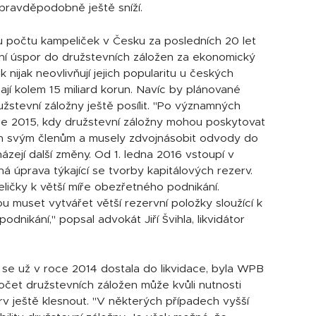
 pravděpodobně ještě sníží.
 počtu kampeliček v Česku za posledních 20 let
ání úspor do družstevních záložen za ekonomický
nijak neovlivňují jejich popularitu u českých
ají kolem 15 miliard korun. Navíc by plánované
užstevní záložny ještě posílit. "Po významných
oce 2015, kdy družstevní záložny mohou poskytovat
en svým členům a musely zdvojnásobit odvody do
házejí další změny. Od 1. ledna 2016 vstoupí v
 úprava týkající se tvorby kapitálových rezerv.
čky k větší míře obezřetného podnikání.
u muset vytvářet větší rezervní položky sloužící k
odnikání," popsal advokát Jiří Švihla, likvidátor
 se už v roce 2014 dostala do likvidace, byla WPB
očet družstevních záložen může kvůli nutnosti
rv ještě klesnout. "V některých případech vyšší