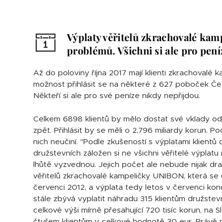
Výplaty věřitelů zkrachovalé kam
problémů. Všichni si ale pro pen
Až do poloviny října 2017 mají klienti zkrachovalé
možnost přihlásit se na některé z 627 poboček Čes
Někteří si ale pro své peníze nikdy nepřijdou.
Celkem 6898 klientů by mělo dostat své vklady od
zpět. Přihlásit by se měli o 2,796 miliardy korun. P
nich neučiní. "Podle zkušeností s výplatami klientů
družstevních záložen si ne všichni věřitelé výplatu
lhůtě vyzvednou. Jejich počet ale nebude nijak dr
věřitelů zkrachovalé kampeličky UNIBON, která se
červenci 2012, a výplata tedy letos v červenci kon
stále zbývá vyplatit náhradu 315 klientům družste
celkové výši mírně přesahující 720 tisíc korun, na
čtyřem klientům v celkové hodnotě 30 eur. Právě n